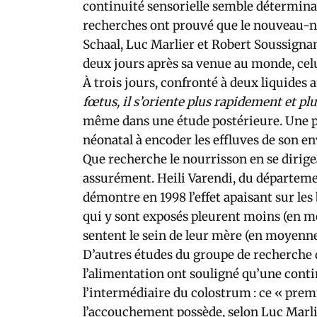
continuité sensorielle semble détermin
recherches ont prouvé que le nouveau-né 
Schaal, Luc Marlier et Robert Soussignan
deux jours après sa venue au monde, celui
À trois jours, confronté à deux liquides
fœtus, il s’oriente plus rapidement et p
même dans une étude postérieure. Une p
néonatal à encoder les effluves de son 
Que recherche le nourrisson en se dirige
assurément. Heili Varendi, du départemen
démontre en 1998 l’effet apaisant sur les
qui y sont exposés pleurent moins (en 
sentent le sein de leur mère (en moyenne
D’autres études du groupe de recherche d
l’alimentation ont souligné qu’une conti
l’intermédiaire du colostrum : ce « premi
l’accouchement possède, selon Luc Marli