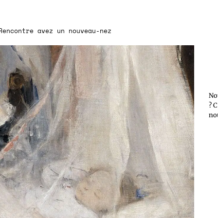
encontre avez un nouveau-nez
No
? C
no