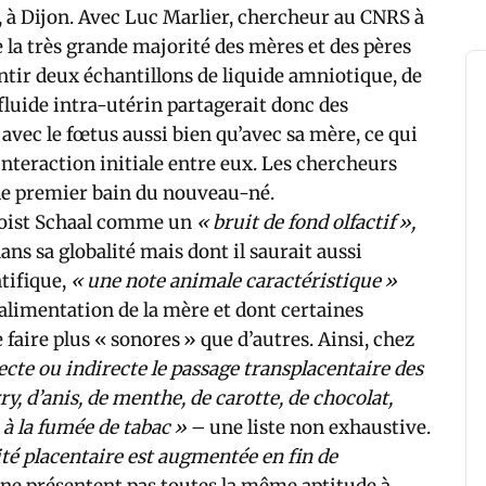
n, à Dijon. Avec Luc Marlier, chercheur au CNRS à
 la très grande majorité des mères et des pères
sentir deux échantillons de liquide amniotique, de
fluide intra-utérin partagerait donc des
avec le fœtus aussi bien qu’avec sa mère, ce qui
’interaction initiale entre eux. Les chercheurs
r le premier bain du nouveau-né.
enoist Schaal comme un
« bruit de fond olfactif »,
ans sa globalité mais dont il saurait aussi
ntifique,
« une note animale caractéristique »
l’alimentation de la mère et dont certaines
aire plus « sonores » que d’autres. Ainsi, chez
cte ou indirecte le passage transplacentaire des
ry, d’anis, de menthe, de carotte, de chocolat,
e à la fumée de tabac »
– une liste non exhaustive.
ité placentaire est augmentée en fin de
 ne présentent pas toutes la même aptitude à