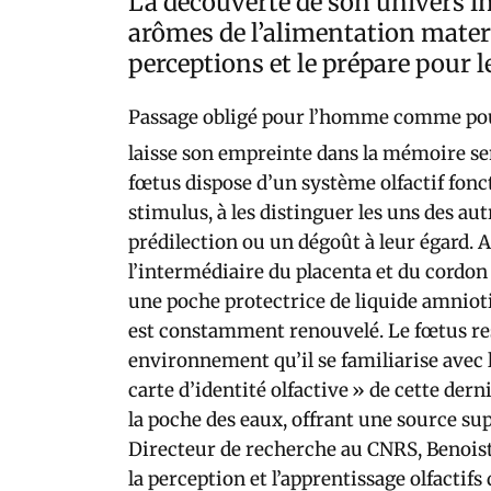
La découverte de son univers i
arômes de l’alimentation matern
perceptions et le prépare pour le
Passage obligé pour l’homme comme pou
laisse son empreinte dans la mémoire sen
fœtus dispose d’un système olfactif fonc
stimulus, à les distinguer les uns des a
prédilection ou un dégoût à leur égard. 
l’intermédiaire du placenta et du cordon 
une poche protectrice de liquide amniot
est constamment renouvelé. Le fœtus respi
environnement qu’il se familiarise avec 
carte d’identité olfactive » de cette der
la poche des eaux, offrant une source s
Directeur de recherche au CNRS, Benois
la perception et l’apprentissage olfactif