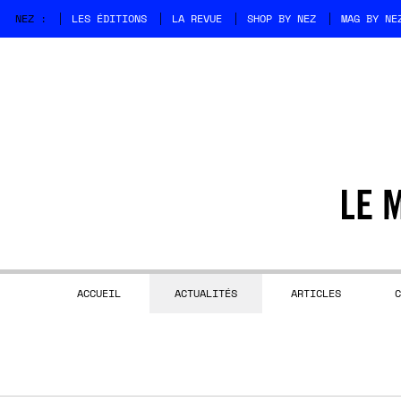
NEZ :
LES ÉDITIONS
LA REVUE
SHOP BY NEZ
MAG BY NE
ACCUEIL
ACTUALITÉS
ARTICLES
C