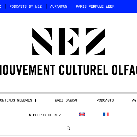
Z
PODCASTS BY NEZ
AUPARFUM
PARIS PERFUME WEEK
ONTENUS MEMBRES
WADI DAWKAH
PODCASTS
AG
À PROPOS DE NEZ