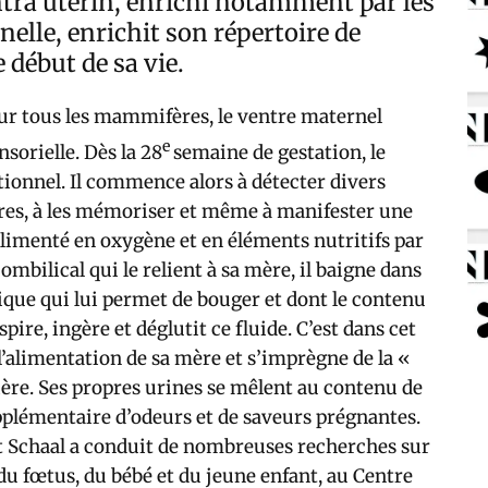
ntra utérin, enrichi notamment par les
elle, enrichit son répertoire de
 début de sa vie.
r tous les mammifères, le ventre maternel
e
sorielle. Dès la 28
semaine de gestation, le
tionnel. Il commence alors à détecter divers
utres, à les mémoriser et même à manifester une
Alimenté en oxygène et en éléments nutritifs par
ombilical qui le relient à sa mère, il baigne dans
ique qui lui permet de bouger et dont le contenu
re, ingère et déglutit ce fluide. C’est dans cet
l’alimentation de sa mère et s’imprègne de la «
nière. Ses propres urines se mêlent au contenu de
upplémentaire d’odeurs et de saveurs prégnantes.
t Schaal a conduit de nombreuses recherches sur
s du fœtus, du bébé et du jeune enfant, au Centre