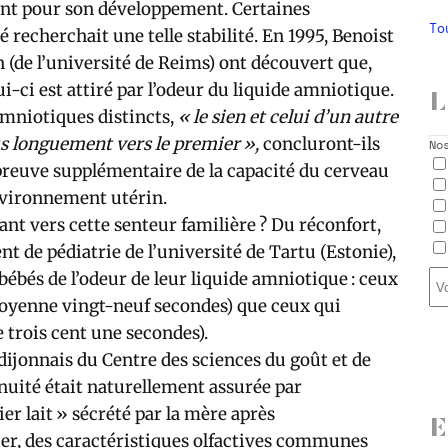
ant pour son développement. Certaines
To
recherchait une telle stabilité. En 1995, Benoist
 (de l’université de Reims) ont découvert que,
-ci est attiré par l’odeur du liquide amniotique.
L
 amniotiques distincts,
« le sien et celui d’un autre
lus longuement vers le premier »,
concluront-ils
No
reuve supplémentaire de la capacité du cerveau
environnement utérin.
ant vers cette senteur familière ? Du réconfort,
t de pédiatrie de l’université de Tartu (Estonie),
 bébés de l’odeur de leur liquide amniotique : ceux
moyenne vingt-neuf secondes) que ceux qui
 trois cent une secondes).
ijonnais du Centre des sciences du goût et de
nuité était naturellement assurée par
er lait » sécrété par la mère après
er, des caractéristiques olfactives communes