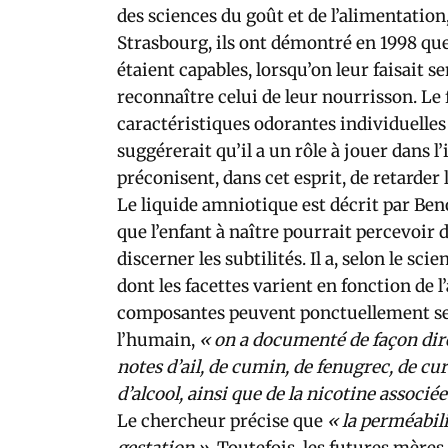
des sciences du goût et de l’alimentatio
Strasbourg, ils ont démontré en 1998 que
étaient capables, lorsqu’on leur faisait 
reconnaître celui de leur nourrisson. Le 
caractéristiques odorantes individuelles 
suggérerait qu’il a un rôle à jouer dans l
préconisent, dans cet esprit, de retarde
Le liquide amniotique est décrit par B
que l’enfant à naître pourrait percevoir d
discerner les subtilités. Il a, selon le scie
dont les facettes varient en fonction de 
composantes peuvent ponctuellement se f
l’humain,
« on a documenté de façon dire
notes d’ail, de cumin, de fenugrec, de cur
d’alcool, ainsi que de la nicotine associé
Le chercheur précise que
« la perméabil
gestation ».
Toutefois, les futures mères