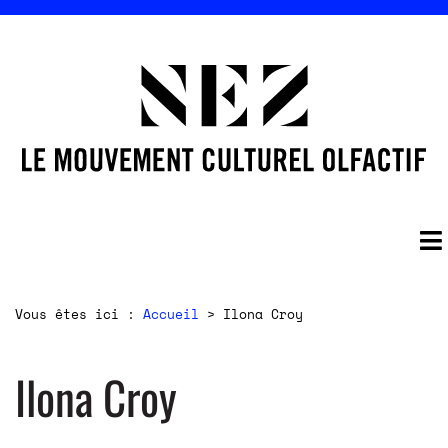
Vous êtes ici :
Accueil
>
Ilona Croy
Ilona Croy