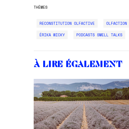
THÈMES
RECONSTITUTION OLFACTIVE
OLFACTION
ÉRIKA WICKY
PODCASTS SMELL TALKS
À lire également