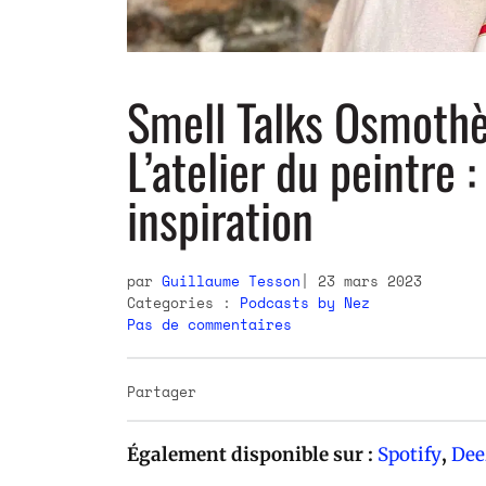
Smell Talks Osmothè
L’atelier du peintre 
inspiration
par
Guillaume Tesson
23 mars 2023
Categories :
Podcasts by Nez
Pas de commentaires
Partager
Également disponible sur :
Spotify
,
Dee