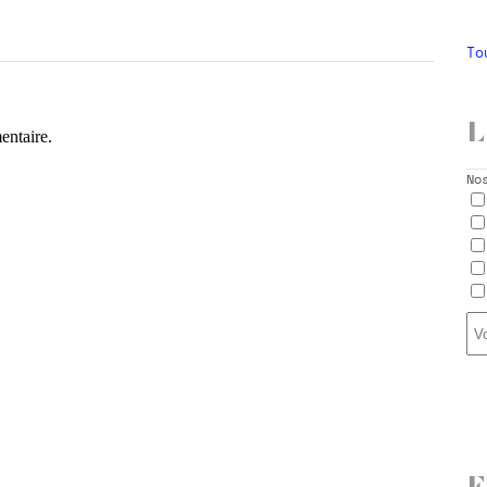
To
L
entaire.
No