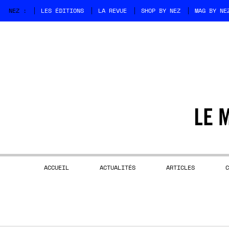
NEZ :
LES ÉDITIONS
LA REVUE
SHOP BY NEZ
MAG BY NE
ACCUEIL
ACTUALITÉS
ARTICLES
C