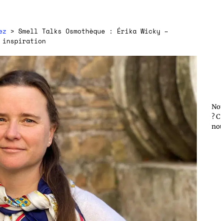
ez
> Smell Talks Osmothèque : Érika Wicky –
 inspiration
No
? C
no