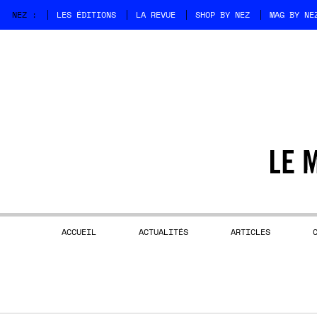
NEZ :
LES ÉDITIONS
LA REVUE
SHOP BY NEZ
MAG BY NE
ACCUEIL
ACTUALITÉS
ARTICLES