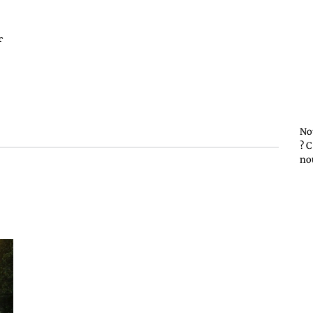
r
No
? C
no