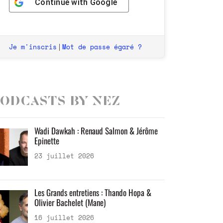
Continue with
Google
Je m'inscris
Mot de passe égaré ?
|
odcasts by Nez
Wadi Dawkah : Renaud Salmon & Jérôme
Epinette
23 juillet 2026
Les Grands entretiens : Thando Hopa &
Olivier Bachelet (Mane)
16 juillet 2026