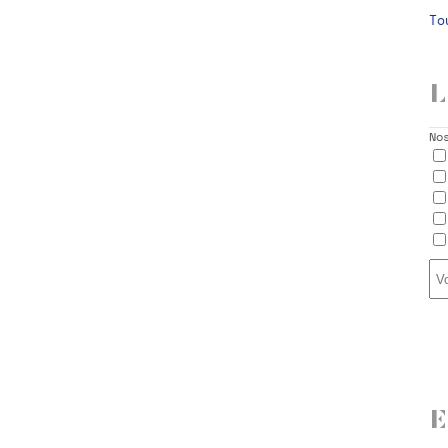
To
L
No