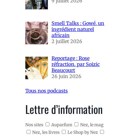
9 juillet 2026
Smell Talks : Gowé, un
ingrédient naturel
africain
2 juillet 2026
Reportage : Rose
réfraction, par Soizic
Beaucourt
26 juin 2026
Tous nos podcasts
Lettre d’information
Nos sites
Auparfum
Nez, le mag
Nez, les livres
Le Shop by Nez