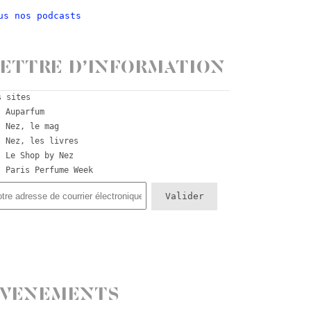
us nos podcasts
ettre d’information
s sites
Auparfum
Nez, le mag
Nez, les livres
Le Shop by Nez
Paris Perfume Week
Evenements