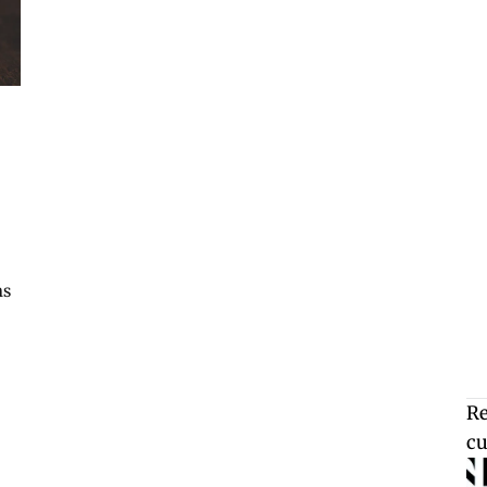
ns
Re
cu