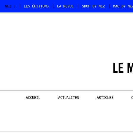
NEZ :
LES ÉDITIONS
LA REVUE
SHOP BY NEZ
MAG BY NE
ACCUEIL
ACTUALITÉS
ARTICLES