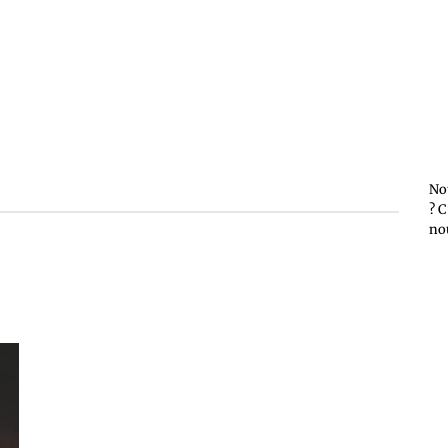
No
? C
no