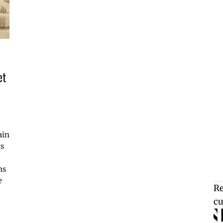
et
ain
rs
ns
e
Re
cu