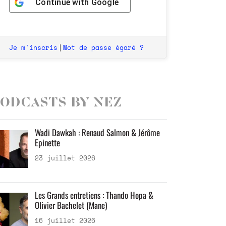
Continue with
Google
Je m'inscris
Mot de passe égaré ?
|
odcasts by Nez
Wadi Dawkah : Renaud Salmon & Jérôme
Epinette
23 juillet 2026
Les Grands entretiens : Thando Hopa &
Olivier Bachelet (Mane)
16 juillet 2026