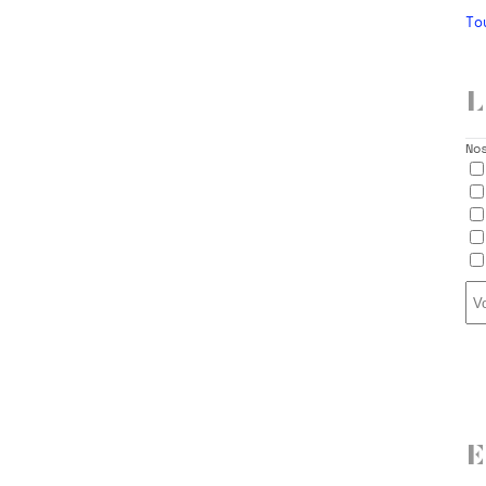
To
L
No