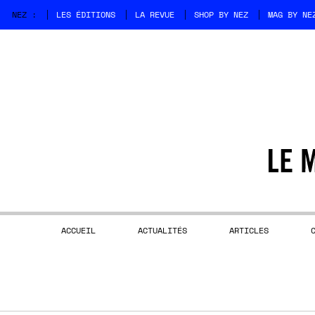
NEZ :
LES ÉDITIONS
LA REVUE
SHOP BY NEZ
MAG BY NE
ACCUEIL
ACTUALITÉS
ARTICLES