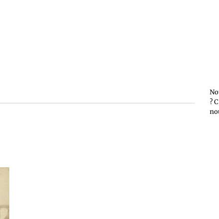
No
? C
no