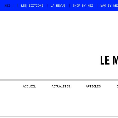
NEZ :
LES ÉDITIONS
LA REVUE
SHOP BY NEZ
MAG BY NE
ACCUEIL
ACTUALITÉS
ARTICLES