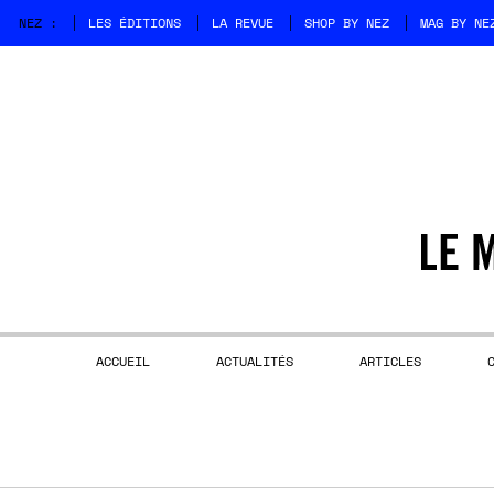
NEZ :
LES ÉDITIONS
LA REVUE
SHOP BY NEZ
MAG BY NE
ACCUEIL
ACTUALITÉS
ARTICLES