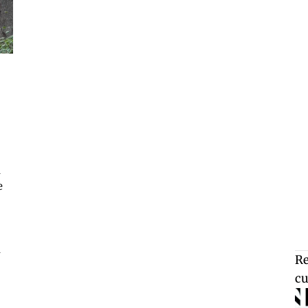
d
e
n
Re
cu