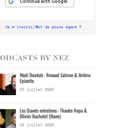
Continue with
Google
Je m'inscris
Mot de passe égaré ?
|
odcasts by Nez
Wadi Dawkah : Renaud Salmon & Jérôme
Epinette
23 juillet 2026
Les Grands entretiens : Thando Hopa &
Olivier Bachelet (Mane)
16 juillet 2026