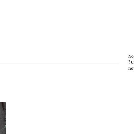
No
? C
no