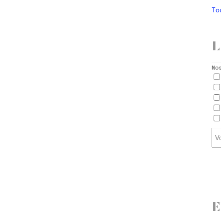
To
L
No