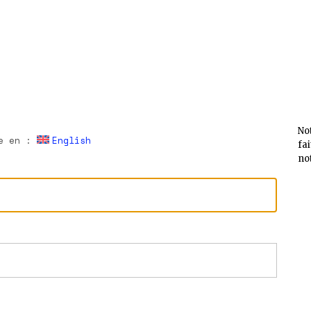
No
le en :
English
fa
no