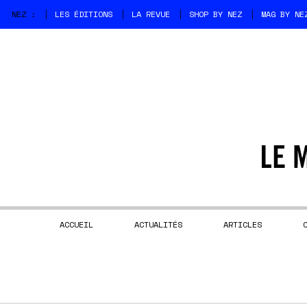
NEZ :
LES ÉDITIONS
LA REVUE
SHOP BY NEZ
MAG BY NE
ACCUEIL
ACTUALITÉS
ARTICLES