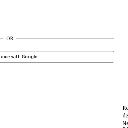
OR
inue with
Google
Re
de
Ne