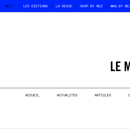
NEZ :
LES ÉDITIONS
LA REVUE
SHOP BY NEZ
MAG BY NE
ACCUEIL
ACTUALITÉS
ARTICLES