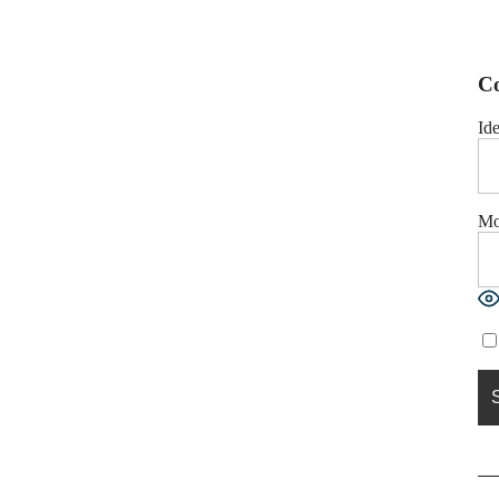
C
Ide
Mo