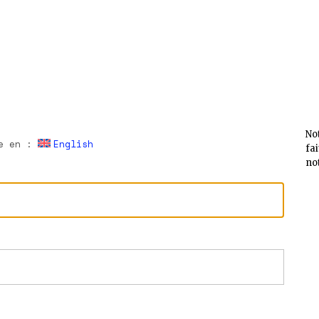
No
le en :
English
fa
no