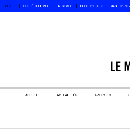
NEZ :
LES ÉDITIONS
LA REVUE
SHOP BY NEZ
MAG BY NE
ACCUEIL
ACTUALITÉS
ARTICLES