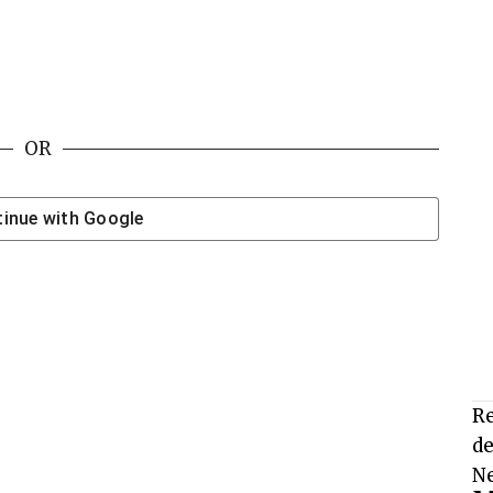
OR
inue with
Google
Re
de
Ne